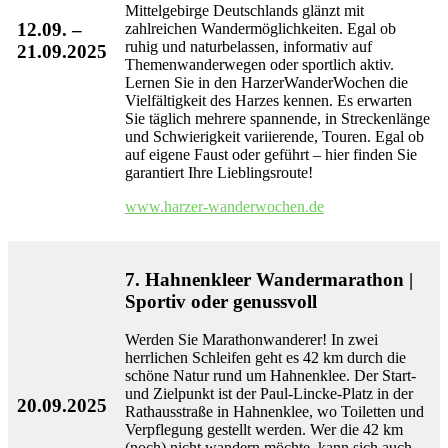
Mittelgebirge Deutschlands glänzt mit
12.09. –
zahlreichen Wandermöglichkeiten. Egal ob
ruhig und naturbelassen, informativ auf
21.09.2025
Themenwanderwegen oder sportlich aktiv.
Lernen Sie in den HarzerWanderWochen die
Vielfältigkeit des Harzes kennen. Es erwarten
Sie täglich mehrere spannende, in Streckenlänge
und Schwierigkeit variierende, Touren. Egal ob
auf eigene Faust oder geführt – hier finden Sie
garantiert Ihre Lieblingsroute!
www.harzer-wanderwochen.de
7. Hahnenkleer Wandermarathon |
Sportiv oder genussvoll
Werden Sie Marathonwanderer! In zwei
herrlichen Schleifen geht es 42 km durch die
schöne Natur rund um Hahnenklee. Der Start-
und Zielpunkt ist der Paul-Lincke-Platz in der
20.09.2025
Rathausstraße in Hahnenklee, wo Toiletten und
Verpflegung gestellt werden. Wer die 42 km
(noch) nicht wandern möchte, kann sich auch