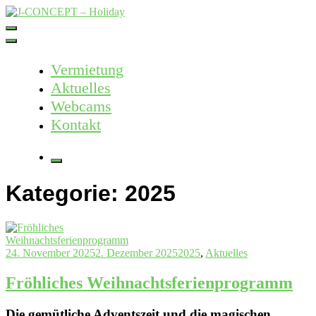
Skip
to
J-CONCEPT – Holiday
Ferienvermietung Harz – Mallorca
content
Vermietung
Aktuelles
Webcams
Kontakt
More
Kategorie:
2025
24. November 2025
2. Dezember 2025
2025
,
Aktuelles
Fröhliches Weihnachtsferienprogramm
Die gemütliche Adventszeit und die magischen