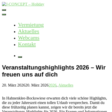
Skip
to
J-CONCEPT – Holiday
Ferienvermietung Harz – Mallorca
content
Vermietung
Aktuelles
Webcams
Kontakt
More
Veranstaltungshighlights 2026 – Wir
freuen uns auf dich
20. März 2026
20. März 2026
2026
,
Aktuelles
In Hahnenklee-Bockswiese erwarten dich viele schöne Highlights,
die zu jeder Jahreszeit einen tollen Urlaub versprechen. Damit du
diese frühzeitig planen kannst, zeigen wir dir bereits jetzt die
Veranstaltungs-Highlights für 2026. Für Fragen und Informationen –