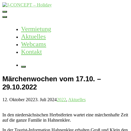
Skip
to
J-CONCEPT – Holiday
Ferienvermietung Harz – Mallorca
content
Vermietung
Aktuelles
Webcams
Kontakt
More
Märchenwochen vom 17.10. –
29.10.2022
12. Oktober 2022
3. Juli 2024
2022
,
Aktuelles
In den niedersächsischen Herbstferien wartet eine märchenhafte Zeit
auf die ganze Familie in Hahnenklee.
In der Tourist-Information Hahnenklee erhalten Groß und Klein den