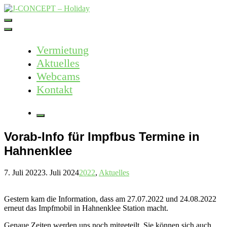
Skip
to
J-CONCEPT – Holiday
Ferienvermietung Harz – Mallorca
content
Vermietung
Aktuelles
Webcams
Kontakt
More
Vorab-Info für Impfbus Termine in
Hahnenklee
7. Juli 2022
3. Juli 2024
2022
,
Aktuelles
Gestern kam die Information, dass am 27.07.2022 und 24.08.2022
erneut das Impfmobil in Hahnenklee Station macht.
Genaue Zeiten werden uns noch mitgeteilt, Sie können sich auch