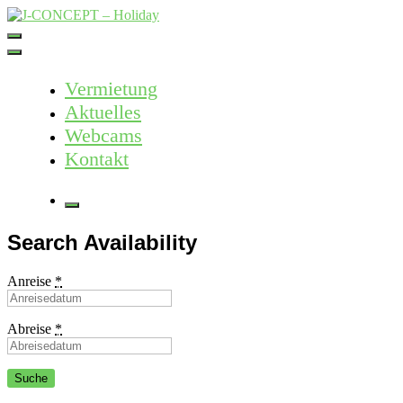
Skip
to
J-CONCEPT – Holiday
Ferienvermietung Harz – Mallorca
content
Vermietung
Aktuelles
Webcams
Kontakt
More
Search Availability
Anreise
*
Abreise
*