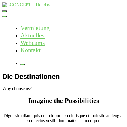
Skip
to
J-CONCEPT – Holiday
Ferienvermietung Harz – Mallorca
content
Vermietung
Aktuelles
Webcams
Kontakt
More
Die Destinationen
Why choose us?
Imagine the Possibilities
Dignissim diam quis enim lobortis scelerisque et molestie ac feugiat
sed lectus vestibulum mattis ullamcorper