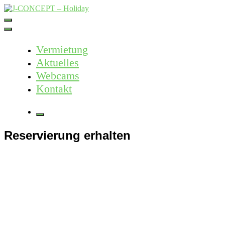
Skip
to
J-CONCEPT – Holiday
Ferienvermietung Harz – Mallorca
content
Vermietung
Aktuelles
Webcams
Kontakt
More
Reservierung erhalten