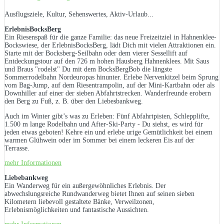
Ausflugsziele, Kultur, Sehenswertes, Aktiv-Urlaub...
ErlebnisBocksBerg
Ein Riesenspaß für die ganze Familie: das neue Freizeitziel in Hahnenklee-
Bockswiese, der ErlebnisBocksBerg, lädt Dich mit vielen Attraktionen ein.
Starte mit der Bocksberg-Seilbahn oder dem vierer Sessellift auf
Entdeckungstour auf den 726 m hohen Hausberg Hahnenklees. Mit Saus
und Braus "rodelst" Du mit dem BocksBergBob die längste
Sommerrodelbahn Nordeuropas hinunter. Erlebe Nervenkitzel beim Sprung
vom Bag-Jump, auf dem Riesentrampolin, auf der Mini-Kartbahn oder als
Downhiller auf einer der sieben Abfahrtstrecken. Wanderfreunde erobern
den Berg zu Fuß, z. B. über den Liebesbankweg.
Auch im Winter gibt’s was zu Erleben: Fünf Abfahrtpisten, Schlepplifte,
1.500 m lange Rodelbahn und After-Ski-Party - Du siehst, es wird für
jeden etwas geboten! Kehre ein und erlebe urige Gemütlichkeit bei einem
warmen Glühwein oder im Sommer bei einem leckeren Eis auf der
Terrasse.
mehr Informationen
Liebebankweg
Ein Wanderweg für ein außergewöhnliches Erlebnis. Der
abwechslungsreiche Rundwanderweg bietet Ihnen auf seinen sieben
Kilometern liebevoll gestaltete Bänke, Verweilzonen,
Erlebnismöglichkeiten und fantastische Aussichten.