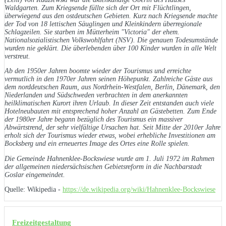
Waldgarten. Zum Kriegsende füllte sich der Ort mit Flüchtlingen,
überwiegend aus den ostdeutschen Gebieten. Kurz nach Kriegsende machte
der Tod von 18 lettischen Säuglingen und Kleinkindern überregionale
Schlagzeilen. Sie starben im Mütterheim "Victoria" der ehem.
Nationalsozialistischen Volkswohlfahrt (NSV). Die genauen Todesumstände
wurden nie geklärt. Die überlebenden über 100 Kinder wurden in alle Welt
verstreut.
Ab den 1950er Jahren boomte wieder der Tourismus und erreichte
vermutlich in den 1970er Jahren seinen Höhepunkt. Zahlreiche Gäste aus
dem norddeutschen Raum, aus Nordrhein-Westfalen, Berlin, Dänemark, den
Niederlanden und Südschweden verbrachten in dem anerkannten
heilklimatischen Kurort ihren Urlaub. In dieser Zeit entstanden auch viele
Hotelneubauten mit entsprechend hoher Anzahl an Gästebetten. Zum Ende
der 1980er Jahre begann bezüglich des Tourismus ein massiver
Abwärtstrend, der sehr vielfältige Ursachen hat. Seit Mitte der 2010er Jahre
erholt sich der Tourismus wieder etwas, wobei erhebliche Investitionen am
Bocksberg und ein erneuertes Image des Ortes eine Rolle spielen.
Die Gemeinde Hahnenklee-Bockswiese wurde am 1. Juli 1972 im Rahmen
der allgemeinen niedersächsischen Gebietsreform in die Nachbarstadt
Goslar eingemeindet.
Quelle: Wikipedia -
https://de.wikipedia.org/wiki/Hahnenklee-Bockswiese
Freizeitgestaltung