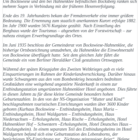
Um Bockswiese und den bei Hahnenklee befindlichen Bocksberg ranken sich
mehrere Sagen in Verbindung mit der früheren Hexenverfolgung.
Ende des 19. Jahrhunderts bekam der Fremdenverkehr eine immer größere
Bedeutung. Die Ernennung zum staatlich anerkannten Kurort erfolgte 1882.
Im Jahr 1900 wurden 5676 Kurgäste gezählt. Nach Einstellung des
Bergbaus wurde der Tourismus – abgesehen von der Forstwirtschaft – zur
nahezu einzigen Erwerbsgrundlage des Ortes.
Im Juni 1935 beschloss der Gemeinderat von Bockswiese-Hahnenklee, die
bisherige Ortsbezeichnung umzudrehen, da Hahnenklee die Einwohnerzahl
von Bockswiese überflügelt hatte. Seit dem gleichen Jahr führt die
Gemeinde ein vom Berliner Heraldiker Cloß gestaltetes Ortswappen.
Während der späten Kriegsjahre des Zweiten Weltkrieges gab es viele
Einquartierungen im Rahmen der Kinderlandverschickung. Darüber hinaus
wurde Schwangeren aus den vom Bombenkrieg besonders bedrohten
Großstädten eine weitgehend ungestörte Niederkunft in einem zur
Entbindungsstation umgerüsteten Hahnenkleer Hotel angeboten. Dies führte
in diesen Jahren zu für diese kleine Gemeinde besonders hohen
Geburtenzahlen. In den von der NS-Organisation “Mutter und Kind”
beschlagnahmten touristischen Einrichtungen wurden über 3600 Kinder
geboren (Kurhaus Bockswiese – Entbindungsheim, Haus Maria –
Entbindungsheim, Hotel Waldgarten – Entbindungsheim, Haus
Niedersachsen – Erholungsheim, Haus Rische – Erholungsheim, Hotel
Hahnenkleer Hof – Schwestern –Erholungsheim, Hotel Deutsches Haus –
Erholungsheim). In einem separaten Teil des Entbindungsheims im Hotel
Waldgarten befand sich eine Geburtsstation des Lebensborns, der
berüchtigten NS-Einrichtung zur „Züchtung reinrassiger Arier“. Helene