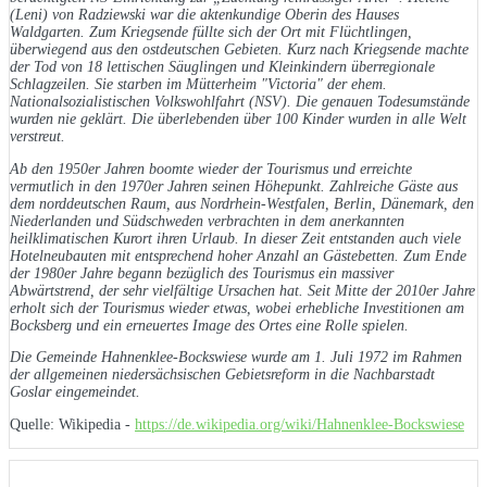
(Leni) von Radziewski war die aktenkundige Oberin des Hauses
Waldgarten. Zum Kriegsende füllte sich der Ort mit Flüchtlingen,
überwiegend aus den ostdeutschen Gebieten. Kurz nach Kriegsende machte
der Tod von 18 lettischen Säuglingen und Kleinkindern überregionale
Schlagzeilen. Sie starben im Mütterheim "Victoria" der ehem.
Nationalsozialistischen Volkswohlfahrt (NSV). Die genauen Todesumstände
wurden nie geklärt. Die überlebenden über 100 Kinder wurden in alle Welt
verstreut.
Ab den 1950er Jahren boomte wieder der Tourismus und erreichte
vermutlich in den 1970er Jahren seinen Höhepunkt. Zahlreiche Gäste aus
dem norddeutschen Raum, aus Nordrhein-Westfalen, Berlin, Dänemark, den
Niederlanden und Südschweden verbrachten in dem anerkannten
heilklimatischen Kurort ihren Urlaub. In dieser Zeit entstanden auch viele
Hotelneubauten mit entsprechend hoher Anzahl an Gästebetten. Zum Ende
der 1980er Jahre begann bezüglich des Tourismus ein massiver
Abwärtstrend, der sehr vielfältige Ursachen hat. Seit Mitte der 2010er Jahre
erholt sich der Tourismus wieder etwas, wobei erhebliche Investitionen am
Bocksberg und ein erneuertes Image des Ortes eine Rolle spielen.
Die Gemeinde Hahnenklee-Bockswiese wurde am 1. Juli 1972 im Rahmen
der allgemeinen niedersächsischen Gebietsreform in die Nachbarstadt
Goslar eingemeindet.
Quelle: Wikipedia -
https://de.wikipedia.org/wiki/Hahnenklee-Bockswiese