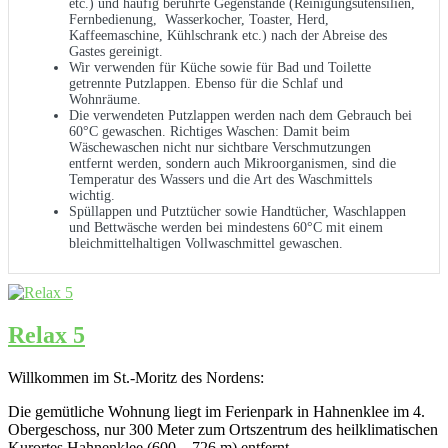
etc.) und häufig berührte Gegenstände (Reinigungsutensilien,
Fernbedienung, Wasserkocher, Toaster, Herd,
Kaffeemaschine, Kühlschrank etc.) nach der Abreise des
Gastes gereinigt.
Wir verwenden für Küche sowie für Bad und Toilette
getrennte Putzlappen. Ebenso für die Schlaf und
Wohnräume.
Die verwendeten Putzlappen werden nach dem Gebrauch bei
60°C gewaschen. Richtiges Waschen: Damit beim
Wäschewaschen nicht nur sichtbare Verschmutzungen
entfernt werden, sondern auch Mikroorganismen, sind die
Temperatur des Wassers und die Art des Waschmittels
wichtig.
Spüllappen und Putztücher sowie Handtücher, Waschlappen
und Bettwäsche werden bei mindestens 60°C mit einem
bleichmittelhaltigen Vollwaschmittel gewaschen.
Relax 5
Willkommen im St.-Moritz des Nordens:
Die gemütliche Wohnung liegt im Ferienpark in Hahnenklee im 4.
Obergeschoss, nur 300 Meter zum Ortszentrum des heilklimatischen
Kurortes Hahnenklee (600 – 726 m) entfernt.