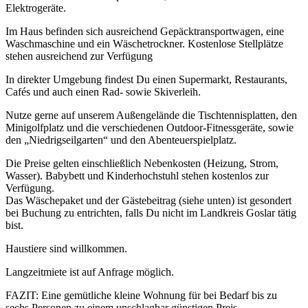
Elektrogeräte.
Im Haus befinden sich ausreichend Gepäcktransportwagen, eine
Waschmaschine und ein Wäschetrockner. Kostenlose Stellplätze
stehen ausreichend zur Verfügung
In direkter Umgebung findest Du einen Supermarkt, Restaurants,
Cafés und auch einen Rad- sowie Skiverleih.
Nutze gerne auf unserem Außengelände die Tischtennisplatten, den
Minigolfplatz und die verschiedenen Outdoor-Fitnessgeräte, sowie
den „Niedrigseilgarten“ und den Abenteuerspielplatz.
Die Preise gelten einschließlich Nebenkosten (Heizung, Strom,
Wasser). Babybett und Kinderhochstuhl stehen kostenlos zur
Verfügung.
Das Wäschepaket und der Gästebeitrag (siehe unten) ist gesondert
bei Buchung zu entrichten, falls Du nicht im Landkreis Goslar tätig
bist.
Haustiere sind willkommen.
Langzeitmiete ist auf Anfrage möglich.
FAZIT: Eine gemütliche kleine Wohnung für bei Bedarf bis zu
sechs Personen zu einem unschlagbar günstigen Preis.