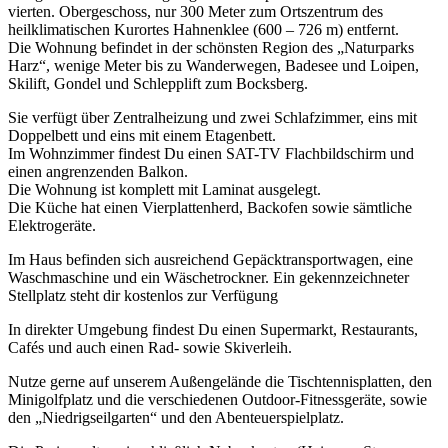
vierten. Obergeschoss, nur 300 Meter zum Ortszentrum des
heilklimatischen Kurortes Hahnenklee (600 – 726 m) entfernt.
Die Wohnung befindet in der schönsten Region des „Naturparks
Harz“, wenige Meter bis zu Wanderwegen, Badesee und Loipen,
Skilift, Gondel und Schlepplift zum Bocksberg.
Sie verfügt über Zentralheizung und zwei Schlafzimmer, eins mit
Doppelbett und eins mit einem Etagenbett.
Im Wohnzimmer findest Du einen SAT-TV Flachbildschirm und
einen angrenzenden Balkon.
Die Wohnung ist komplett mit Laminat ausgelegt.
Die Küche hat einen Vierplattenherd, Backofen sowie sämtliche
Elektrogeräte.
Im Haus befinden sich ausreichend Gepäcktransportwagen, eine
Waschmaschine und ein Wäschetrockner. Ein gekennzeichneter
Stellplatz steht dir kostenlos zur Verfügung
In direkter Umgebung findest Du einen Supermarkt, Restaurants,
Cafés und auch einen Rad- sowie Skiverleih.
Nutze gerne auf unserem Außengelände die Tischtennisplatten, den
Minigolfplatz und die verschiedenen Outdoor-Fitnessgeräte, sowie
den „Niedrigseilgarten“ und den Abenteuerspielplatz.