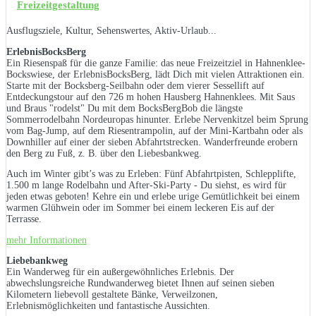
Freizeitgestaltung
Ausflugsziele, Kultur, Sehenswertes, Aktiv-Urlaub...
ErlebnisBocksBerg
Ein Riesenspaß für die ganze Familie: das neue Freizeitziel in Hahnenklee-
Bockswiese, der ErlebnisBocksBerg, lädt Dich mit vielen Attraktionen ein.
Starte mit der Bocksberg-Seilbahn oder dem vierer Sessellift auf
Entdeckungstour auf den 726 m hohen Hausberg Hahnenklees. Mit Saus
und Braus "rodelst" Du mit dem BocksBergBob die längste
Sommerrodelbahn Nordeuropas hinunter. Erlebe Nervenkitzel beim Sprung
vom Bag-Jump, auf dem Riesentrampolin, auf der Mini-Kartbahn oder als
Downhiller auf einer der sieben Abfahrtstrecken. Wanderfreunde erobern
den Berg zu Fuß, z. B. über den Liebesbankweg.
Auch im Winter gibt’s was zu Erleben: Fünf Abfahrtpisten, Schlepplifte,
1.500 m lange Rodelbahn und After-Ski-Party - Du siehst, es wird für
jeden etwas geboten! Kehre ein und erlebe urige Gemütlichkeit bei einem
warmen Glühwein oder im Sommer bei einem leckeren Eis auf der
Terrasse.
mehr Informationen
Liebebankweg
Ein Wanderweg für ein außergewöhnliches Erlebnis. Der
abwechslungsreiche Rundwanderweg bietet Ihnen auf seinen sieben
Kilometern liebevoll gestaltete Bänke, Verweilzonen,
Erlebnismöglichkeiten und fantastische Aussichten.