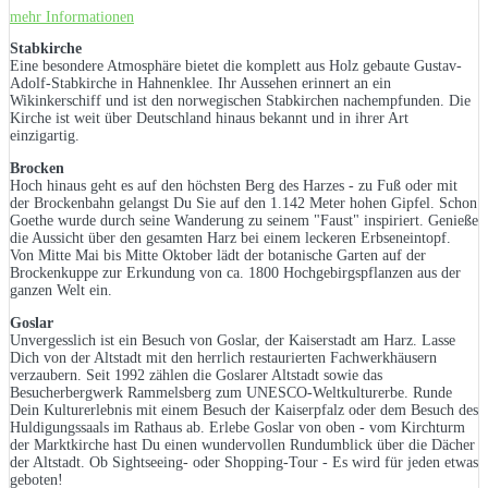
mehr Informationen
Stabkirche
Eine besondere Atmosphäre bietet die komplett aus Holz gebaute Gustav-
Adolf-Stabkirche in Hahnenklee. Ihr Aussehen erinnert an ein
Wikinkerschiff und ist den norwegischen Stabkirchen nachempfunden. Die
Kirche ist weit über Deutschland hinaus bekannt und in ihrer Art
einzigartig.
Brocken
Hoch hinaus geht es auf den höchsten Berg des Harzes - zu Fuß oder mit
der Brockenbahn gelangst Du Sie auf den 1.142 Meter hohen Gipfel. Schon
Goethe wurde durch seine Wanderung zu seinem "Faust" inspiriert. Genieße
die Aussicht über den gesamten Harz bei einem leckeren Erbseneintopf.
Von Mitte Mai bis Mitte Oktober lädt der botanische Garten auf der
Brockenkuppe zur Erkundung von ca. 1800 Hochgebirgspflanzen aus der
ganzen Welt ein.
Goslar
Unvergesslich ist ein Besuch von Goslar, der Kaiserstadt am Harz. Lasse
Dich von der Altstadt mit den herrlich restaurierten Fachwerkhäusern
verzaubern. Seit 1992 zählen die Goslarer Altstadt sowie das
Besucherbergwerk Rammelsberg zum UNESCO-Weltkulturerbe. Runde
Dein Kulturerlebnis mit einem Besuch der Kaiserpfalz oder dem Besuch des
Huldigungssaals im Rathaus ab. Erlebe Goslar von oben - vom Kirchturm
der Marktkirche hast Du einen wundervollen Rundumblick über die Dächer
der Altstadt. Ob Sightseeing- oder Shopping-Tour - Es wird für jeden etwas
geboten!