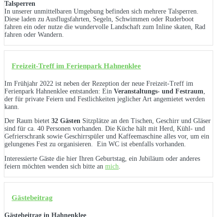
Talsperren
In unserer unmittelbaren Umgebung befinden sich mehrere Talsperren.
Diese laden zu Ausflugsfahrten, Segeln, Schwimmen oder Ruderboot
fahren ein oder nutze die wundervolle Landschaft zum Inline skaten, Rad
fahren oder Wandern.
Freizeit-Treff im Ferienpark Hahnenklee
Im Frühjahr 2022 ist neben der Rezeption der neue Freizeit-Treff im
Ferienpark Hahnenklee entstanden: Ein
Veranstaltungs- und Festraum
,
der für private Feiern und Festlichkeiten jeglicher Art angemietet werden
kann.
Der Raum bietet
32 Gästen
Sitzplätze an den Tischen, Geschirr und Gläser
sind für ca. 40 Personen vorhanden. Die Küche hält mit Herd, Kühl- und
Gefrierschrank sowie Geschirrspüler und Kaffeemaschine alles vor, um ein
gelungenes Fest zu organisieren. Ein WC ist ebenfalls vorhanden.
Interessierte Gäste die hier Ihren Geburtstag, ein Jubiläum oder anderes
feiern möchten wenden sich bitte an
mich
.
Gästebeitrag
Gästebeitrag in Hahnenklee