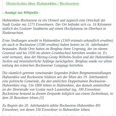
Historisches über Hahnenklee / Bockswiese
- Auszüge aus Wikipedia -
Hahnenklee-Bockswiese ist ein Ortsteil und zugleich eine Ortschaft der
Stadt Goslar mit 1273 Einwohnern. Der Ort befindet sich ca. 16 Kilometer
südlich des Goslarer Stadtkerns auf einem Hochplateau im Oberharz in
Niedersachsen.
Erste Siedlungen sowohl in Hahnenklee (1569 erstmals urkundlich erwähnt)
als auch in Bockswiese (1580 erwähnt) haben bereits im 16. Jahrhundert
bestanden. Beide Orte haben im Bergbau ihren Ursprung, der im oberen
Granetal und bis 1930 im oberen Grumbachtal betrieben worden ist. Es
wird vermutet, dass der Herzog-Georg-Wilhelm-Stollen und der Hahnenkleer
Stollen auf mittelalterliche Anfänge zurückgehen. Bergbau wurde vor allem
entlang des erzreichen Bockswieser Gangzugs betrieben.
Die räumlich getrennt voneinander liegenden frühen Bergmannssiedlungen
Hahnenklee und Bockswiese bildeten seit der Mitte des 19. Jahrhunderts
eine politische Gemeinde, die den amtlichen Doppelnamen Bockswiese-
Hahnenklee trug. Um 1800 lebten in Hahnenklee, das damals unmittelbar
an der Heerstraße von Goslar nach Lautenthal lag, 100 Einwohner.
Bockswiese bestand zu diesem Zeitpunkt lediglich aus einem Zechenhaus, in
dem 20 Bewohner lebten.[3]
Zu Beginn des 20. Jahrhunderts zählte Bockswiese-Hahnenklee 491
Einwohner, von denen 336 Einwohner in Hahnenklee lebten.