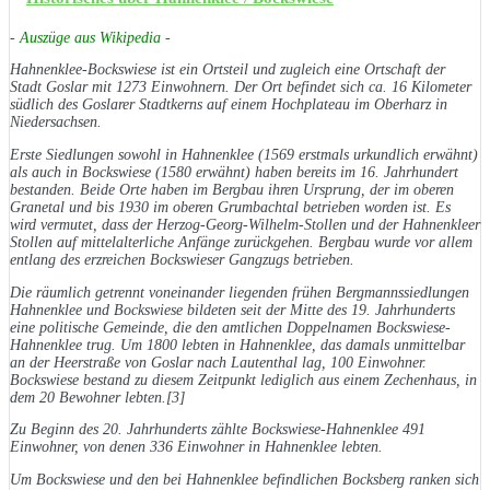
- Auszüge aus Wikipedia -
Hahnenklee-Bockswiese ist ein Ortsteil und zugleich eine Ortschaft der
Stadt Goslar mit 1273 Einwohnern. Der Ort befindet sich ca. 16 Kilometer
südlich des Goslarer Stadtkerns auf einem Hochplateau im Oberharz in
Niedersachsen.
Erste Siedlungen sowohl in Hahnenklee (1569 erstmals urkundlich erwähnt)
als auch in Bockswiese (1580 erwähnt) haben bereits im 16. Jahrhundert
bestanden. Beide Orte haben im Bergbau ihren Ursprung, der im oberen
Granetal und bis 1930 im oberen Grumbachtal betrieben worden ist. Es
wird vermutet, dass der Herzog-Georg-Wilhelm-Stollen und der Hahnenkleer
Stollen auf mittelalterliche Anfänge zurückgehen. Bergbau wurde vor allem
entlang des erzreichen Bockswieser Gangzugs betrieben.
Die räumlich getrennt voneinander liegenden frühen Bergmannssiedlungen
Hahnenklee und Bockswiese bildeten seit der Mitte des 19. Jahrhunderts
eine politische Gemeinde, die den amtlichen Doppelnamen Bockswiese-
Hahnenklee trug. Um 1800 lebten in Hahnenklee, das damals unmittelbar
an der Heerstraße von Goslar nach Lautenthal lag, 100 Einwohner.
Bockswiese bestand zu diesem Zeitpunkt lediglich aus einem Zechenhaus, in
dem 20 Bewohner lebten.[3]
Zu Beginn des 20. Jahrhunderts zählte Bockswiese-Hahnenklee 491
Einwohner, von denen 336 Einwohner in Hahnenklee lebten.
Um Bockswiese und den bei Hahnenklee befindlichen Bocksberg ranken sich