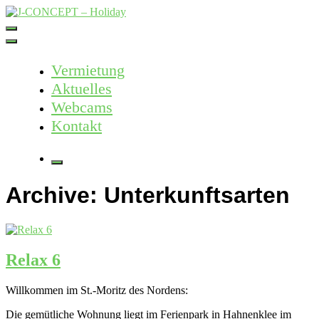
Skip
to
J-CONCEPT – Holiday
Ferienvermietung Harz – Mallorca
content
Vermietung
Aktuelles
Webcams
Kontakt
More
Archive:
Unterkunftsarten
Relax 6
Willkommen im St.-Moritz des Nordens:
Die gemütliche Wohnung liegt im Ferienpark in Hahnenklee im