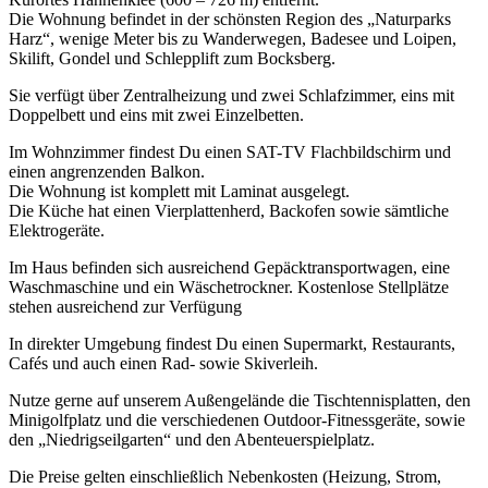
Die Wohnung befindet in der schönsten Region des „Naturparks
Harz“, wenige Meter bis zu Wanderwegen, Badesee und Loipen,
Skilift, Gondel und Schlepplift zum Bocksberg.
Sie verfügt über Zentralheizung und zwei Schlafzimmer, eins mit
Doppelbett und eins mit zwei Einzelbetten.
Im Wohnzimmer findest Du einen SAT-TV Flachbildschirm und
einen angrenzenden Balkon.
Die Wohnung ist komplett mit Laminat ausgelegt.
Die Küche hat einen Vierplattenherd, Backofen sowie sämtliche
Elektrogeräte.
Im Haus befinden sich ausreichend Gepäcktransportwagen, eine
Waschmaschine und ein Wäschetrockner. Kostenlose Stellplätze
stehen ausreichend zur Verfügung
In direkter Umgebung findest Du einen Supermarkt, Restaurants,
Cafés und auch einen Rad- sowie Skiverleih.
Nutze gerne auf unserem Außengelände die Tischtennisplatten, den
Minigolfplatz und die verschiedenen Outdoor-Fitnessgeräte, sowie
den „Niedrigseilgarten“ und den Abenteuerspielplatz.
Die Preise gelten einschließlich Nebenkosten (Heizung, Strom,