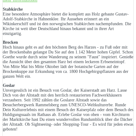
mehr Informationen
Stabkirche
Eine besondere Atmosphäre bietet die komplett aus Holz gebaute Gustav-
Adolf-Stabkirche in Hahnenklee. Ihr Aussehen erinnert an ein
Wikinkerschiff und ist den norwegischen Stabkirchen nachempfunden. Die
Kirche ist weit über Deutschland hinaus bekannt und in ihrer Art
einzigartig.
Brocken
Hoch hinaus geht es auf den höchsten Berg des Harzes - zu Fuß oder mit
der Brockenbahn gelangst Du Sie auf den 1.142 Meter hohen Gipfel. Schon
Goethe wurde durch seine Wanderung zu seinem "Faust" inspiriert. Genieße
die Aussicht über den gesamten Harz bei einem leckeren Erbseneintopf.
Von Mitte Mai bis Mitte Oktober lädt der botanische Garten auf der
Brockenkuppe zur Erkundung von ca. 1800 Hochgebirgspflanzen aus der
ganzen Welt ein.
Goslar
Unvergesslich ist ein Besuch von Goslar, der Kaiserstadt am Harz. Lasse
Dich von der Altstadt mit den herrlich restaurierten Fachwerkhäusern
verzaubern. Seit 1992 zählen die Goslarer Altstadt sowie das
Besucherbergwerk Rammelsberg zum UNESCO-Weltkulturerbe. Runde
Dein Kulturerlebnis mit einem Besuch der Kaiserpfalz oder dem Besuch des
Huldigungssaals im Rathaus ab. Erlebe Goslar von oben - vom Kirchturm
der Marktkirche hast Du einen wundervollen Rundumblick über die Dächer
der Altstadt. Ob Sightseeing- oder Shopping-Tour - Es wird für jeden etwas
geboten!