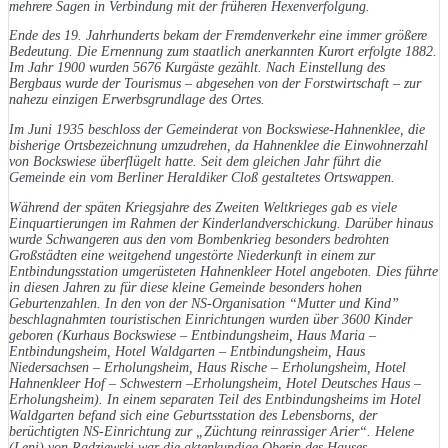
mehrere Sagen in Verbindung mit der früheren Hexenverfolgung.
Ende des 19. Jahrhunderts bekam der Fremdenverkehr eine immer größere
Bedeutung. Die Ernennung zum staatlich anerkannten Kurort erfolgte 1882.
Im Jahr 1900 wurden 5676 Kurgäste gezählt. Nach Einstellung des
Bergbaus wurde der Tourismus – abgesehen von der Forstwirtschaft – zur
nahezu einzigen Erwerbsgrundlage des Ortes.
Im Juni 1935 beschloss der Gemeinderat von Bockswiese-Hahnenklee, die
bisherige Ortsbezeichnung umzudrehen, da Hahnenklee die Einwohnerzahl
von Bockswiese überflügelt hatte. Seit dem gleichen Jahr führt die
Gemeinde ein vom Berliner Heraldiker Cloß gestaltetes Ortswappen.
Während der späten Kriegsjahre des Zweiten Weltkrieges gab es viele
Einquartierungen im Rahmen der Kinderlandverschickung. Darüber hinaus
wurde Schwangeren aus den vom Bombenkrieg besonders bedrohten
Großstädten eine weitgehend ungestörte Niederkunft in einem zur
Entbindungsstation umgerüsteten Hahnenkleer Hotel angeboten. Dies führte
in diesen Jahren zu für diese kleine Gemeinde besonders hohen
Geburtenzahlen. In den von der NS-Organisation “Mutter und Kind”
beschlagnahmten touristischen Einrichtungen wurden über 3600 Kinder
geboren (Kurhaus Bockswiese – Entbindungsheim, Haus Maria –
Entbindungsheim, Hotel Waldgarten – Entbindungsheim, Haus
Niedersachsen – Erholungsheim, Haus Rische – Erholungsheim, Hotel
Hahnenkleer Hof – Schwestern –Erholungsheim, Hotel Deutsches Haus –
Erholungsheim). In einem separaten Teil des Entbindungsheims im Hotel
Waldgarten befand sich eine Geburtsstation des Lebensborns, der
berüchtigten NS-Einrichtung zur „Züchtung reinrassiger Arier“. Helene
(Leni) von Radziewski war die aktenkundige Oberin des Hauses