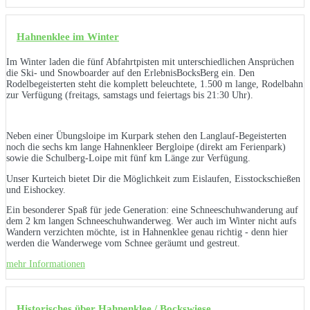
Hahnenklee im Winter
Im Winter laden die fünf Abfahrtpisten mit unterschiedlichen Ansprüchen
die Ski- und Snowboarder auf den ErlebnisBocksBerg ein. Den
Rodelbegeisterten steht die komplett beleuchtete, 1.500 m lange, Rodelbahn
zur Verfügung (freitags, samstags und feiertags bis 21:30 Uhr).
Neben einer Übungsloipe im Kurpark stehen den Langlauf-Begeisterten
noch die sechs km lange Hahnenkleer Bergloipe (direkt am Ferienpark)
sowie die Schulberg-Loipe mit fünf km Länge zur Verfügung.
Unser Kurteich bietet Dir die Möglichkeit zum Eislaufen, Eisstockschießen
und Eishockey.
Ein besonderer Spaß für jede Generation: eine Schneeschuhwanderung auf
dem 2 km langen Schneeschuhwanderweg. Wer auch im Winter nicht aufs
Wandern verzichten möchte, ist in Hahnenklee genau richtig - denn hier
werden die Wanderwege vom Schnee geräumt und gestreut.
mehr Informationen
Historisches über Hahnenklee / Bockswiese