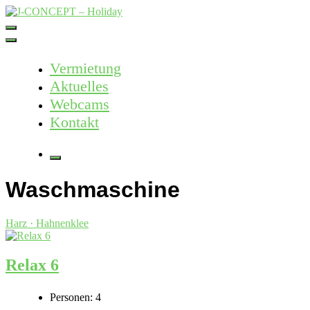
Skip
to
J-CONCEPT – Holiday
Ferienvermietung Harz – Mallorca
content
Vermietung
Aktuelles
Webcams
Kontakt
More
Waschmaschine
Harz · Hahnenklee
Relax 6
Personen:
4