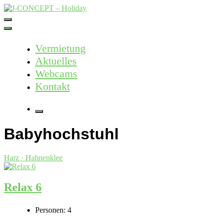
Skip
to
J-CONCEPT – Holiday
Ferienvermietung Harz – Mallorca
content
Vermietung
Aktuelles
Webcams
Kontakt
More
Babyhochstuhl
Harz · Hahnenklee
Relax 6
Personen:
4