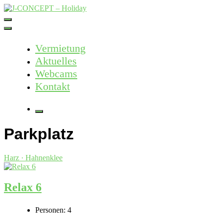
Skip
to
J-CONCEPT – Holiday
Ferienvermietung Harz – Mallorca
content
Vermietung
Aktuelles
Webcams
Kontakt
More
Parkplatz
Harz · Hahnenklee
Relax 6
Personen:
4