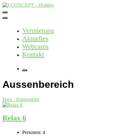
Skip
to
J-CONCEPT – Holiday
Ferienvermietung Harz – Mallorca
content
Vermietung
Aktuelles
Webcams
Kontakt
More
Aussenbereich
Harz · Hahnenklee
Relax 6
Personen:
4