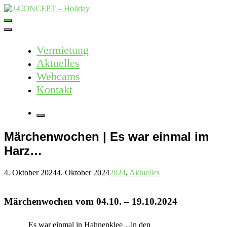
Skip
to
J-CONCEPT – Holiday
Ferienvermietung Harz – Mallorca
content
Vermietung
Aktuelles
Webcams
Kontakt
More
Märchenwochen | Es war einmal im
Harz…
4. Oktober 2024
4. Oktober 2024
2024
,
Aktuelles
Märchenwochen vom 04.10. – 19.10.2024
Es war einmal in Hahnenklee…in den