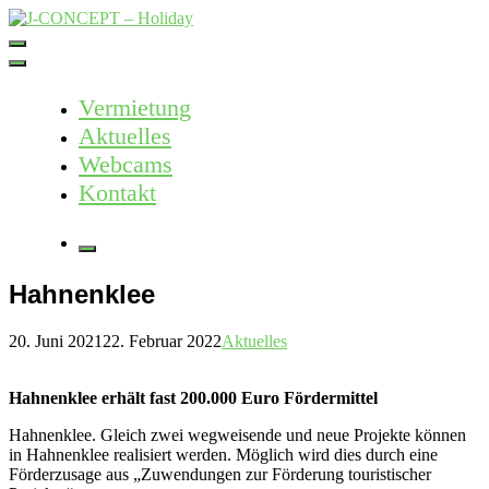
Skip
to
J-CONCEPT – Holiday
Ferienvermietung Harz – Mallorca
content
Vermietung
Aktuelles
Webcams
Kontakt
More
Hahnenklee
20. Juni 2021
22. Februar 2022
Aktuelles
Hahnenklee erhält fast 200.000 Euro Fördermittel
Hahnenklee. Gleich zwei wegweisende und neue Projekte können
in Hahnenklee realisiert werden. Möglich wird dies durch eine
Förderzusage aus „Zuwendungen zur Förderung touristischer