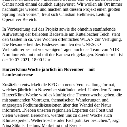
Center noch einmal deutlich aufgewertet. Wir wollen als Ort immer
nachhaltiger werden und machen mit diesem Projekt einen großen
Sprung nach vorne.“, freut sich Christian Hellmeier, Leitung
Operativer Bereich.
In Vorbereitung auf das Projekt sowie die ohnehin stattfindende
Aufwertung der beliebten Badestelle am Kuttelbacher Teich, steht
den Gästen in ca. vier Wochen öffentliches WLAN zur Verfügung.
Die Besonderheit des Badesees inmitten des UNESCO
Weltkulturerbes hat vor wenigen Tagen auch das Team von NDR
Nordtour erkannt und mit der Kamera eingefangen. Sendetermin ist
der 10.07.2021, 18:00 Uhr.
HarzerKlimaWoche jährlich im November – mit
Landesinteresse
Zusätzlich entwickelt die KFG ein neues Veranstaltungsformat,
welches jährlich im November stattfinden wird. Unter dem Namen
HarzerKlimaWoche wird es künftig eine Themenwoche geben, die
mit spannenden Vorträgen, thematischen Wanderungen und
angeregten Podiumsdiskussionen über den Wandel der Natur
informiert. „Neben unseren regionalen Experten der Forst und
vielen weiteren Bereichen, werden uns zu dieser Woche auch
Klimaexperten, Wetterfrösche oder Fachpolitiker besuchen.“, sagt
Nina Stikuts, Leitung Marketing und Events.