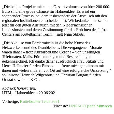
„Die beiden Projekte mit einem Gesamtvolumen von über 200.000
Euro sind eine große Chance für Hahnenklee. Es wird ein
spannender Prozess, bei dem insbesondere der Austausch mit den
regionalen Institutionen entscheidend ist. Wir bedanken uns schon
jetzt für den guten Austausch mit den Niedersächsischen
Landesforsten und deren Zustimmung für das Errichten des Info-
Centers am Kuttelbacher Teich.“, sagt Nina Stikuts.
„Die Akquise von Fördermitteln ist die hohe Kunst des
Netzwerkens und des Dranbleibens. Die vergangenen Monate
waren daher – trotz Kurzarbeit und Corona – von unzähligen
Telefonaten, Mails, Förderanträgen und Besprechungen
gekennzeichnet. Ich danke daher ausdrücklich Frau Stikuts und
Herrn Hellmeier für den Einsatz und freue mich gemeinsam mit
ihnen und vielen anderen vor Ort auf eine erfolgreiche Umsetzung,“
so unisono Heinrich Wilgenbus und Christian Burgart für den
Ortsrat sowie die KFG.
Abdruck honorarfrei.
HTM – Hahnenklee – 29.06.2021
Vorherige:
Kuttelbacher Teich 2021
Nächste:
UNESCO jeden Mittwoch