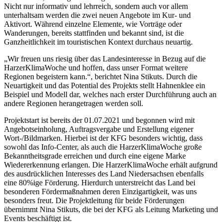
Nicht nur informativ und lehrreich, sondern auch vor allem
unterhaltsam werden die zwei neuen Angebote im Kur- und
Aktivort. Während einzelne Elemente, wie Vorträge oder
Wanderungen, bereits stattfinden und bekannt sind, ist die
Ganzheitlichkeit im touristischen Kontext durchaus neuartig.
„Wir freuen uns riesig über das Landesinteresse in Bezug auf die
HarzerKlimaWoche und hoffen, dass unser Format weitere
Regionen begeistern kann.“, berichtet Nina Stikuts. Durch die
Neuartigkeit und das Potential des Projekts stellt Hahnenklee ein
Beispiel und Modell dar, welches nach erster Durchführung auch an
andere Regionen herangetragen werden soll.
Projektstart ist bereits der 01.07.2021 und begonnen wird mit
Angebotseinholung, Auftragsvergabe und Erstellung eigener
Wort-/Bildmarken. Hierbei ist der KFG besonders wichtig, dass
sowohl das Info-Center, als auch die HarzerKlimaWoche große
Bekanntheitsgrade erreichen und durch eine eigene Marke
Wiedererkennung erlangen. Die HarzerKlimaWoche erhält aufgrund
des ausdrücklichen Interesses des Land Niedersachsen ebenfalls
eine 80%ige Förderung. Hierdurch unterstreicht das Land bei
besonderen Fördermaßnahmen deren Einzigartigkeit, was uns
besonders freut. Die Projektleitung für beide Förderungen
übernimmt Nina Stikuts, die bei der KFG als Leitung Marketing und
Events beschäftigt ist.