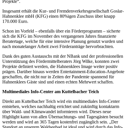
Projekte“.
Insgesamt erhält die Kur- und Fremdenverkehrsgesellschaft Goslar-
Hahnenklee mbH (KFG) einen 80%igen Zuschuss über knapp
170.000 Euro.
Schon im Vorfeld – ebenfalls über ein Förderprogramm – sicherte
sich die KFG im November des vergangenen Jahres finanzierte
Beratertage, welche für eine intensive Planung genutzt wurden und
nach monatelanger Arbeit zwei Förderanträge hervorbrachten.
Dank des guten Austauschs mit der NBank und der professionellen
Unterstützung des Fördermittelberaters Jörg Wilke, konnten zwei
Projekte definiert werden, die Hahnenklees Image weiter positiv
prägen. Darüber hinaus werden Entertainment-Education-Angebote
geschaffen, die nicht nur in Zeiten der Pandemie spannend für
Hahnenklees Gäste sind und einen echten Mehrwert schaffen.
Multimediales Info-Center am Kuttelbacher Teich
Direkt am Kuttelbacher Teich wird ein multimediales Info-Center
entstehen, welches nachhaltig errichtet und zukünftig kontaktarm
über Wald- und Klimawandel informieren wird. Dieses neue
Highlight kann von allen Übernachtungs- und Tagesgästen besucht
werden und wird an 365 Tagen kostenfrei zugänglich sein. „Der
Standort an unserem Waldseebad ist ideal und wird durch das Info-